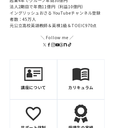
起業4年で​グループ年商30億円
法人2期目で​年商11億円​（利益10億円）​
イングリッシュおさる​ YouTubeチャンネル登録
者数：45万人
元公立高校英語教師＆英検1級＆TOEIC970点
＼ Follow me ／
講座について
カリキュラム
サポート体制
受講生の実績