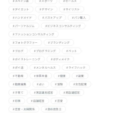
スペイン語
スポーツ
セールス
ダイエット
デザイン
ネイリスト
ハンドメイド
バストアップ
パン職人
パーソナルジム
ビジネスコンサルティング
ファッションコンサルティング
フォトグラファー
ブランディング
ブログ
プログラミング
ペット
ボイストレーニング
ボディメイク
ポイ活
メンタルヘルス
ライフハック
不動産
体質改善
健康
副業
動画編集
占い
受験
女性起業
子育て
実店舗系経営
実店舗経営
将棋
店舗経営
恋愛
恋愛・夫婦関係
救命救急士