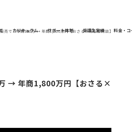
て
カリキュラム
サポート体制
受講生実績
料金・コ
販売で！年商500万 → 年商1,800万円【おさる×みちぽ対談】
 → 年商1,800万円【おさる×