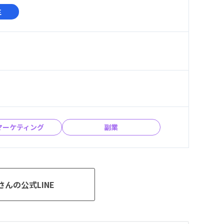
生
be
stagram
マーケティング
副業
んの公式LINE