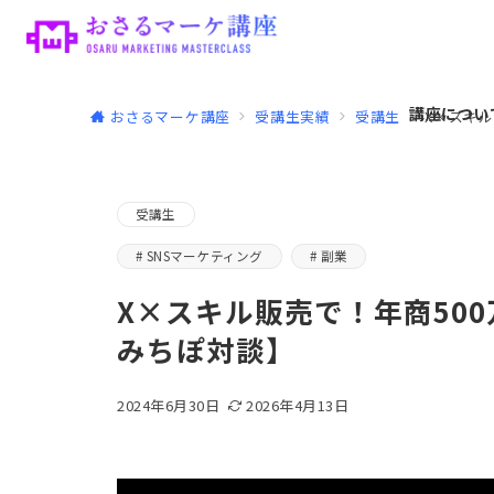
講座につい
おさるマーケ講座
受講生実績
受講生
X×スキル
受講生
SNSマーケティング
副業
X×スキル販売で！年商500万
みちぽ対談】
2024年6月30日
2026年4月13日