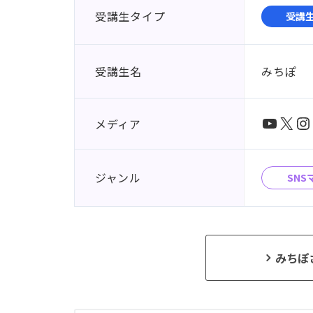
受講生タイプ
受講
受講生名
みちぽ
YouTu
X
In
メディア
ジャンル
SNS
みちぽさ