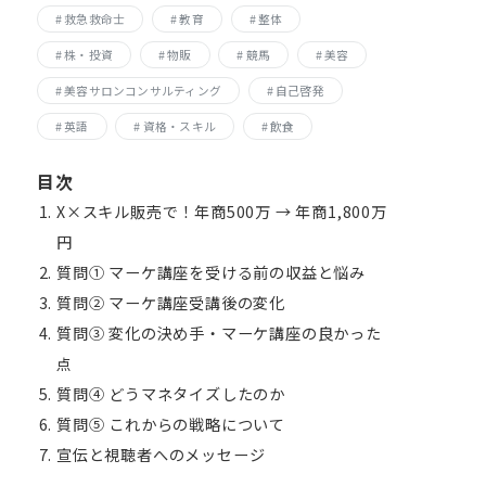
救急救命士
教育
整体
株・投資
物販
競馬
美容
美容サロンコンサルティング
自己啓発
英語
資格・スキル
飲食
目次
X×スキル販売で！年商500万 → 年商1,800万
円
質問① マーケ講座を受ける前の収益と悩み
質問② マーケ講座受講後の変化
質問③ 変化の決め手・マーケ講座の良かった
点
質問④ どうマネタイズしたのか
質問⑤ これからの戦略について
宣伝と視聴者へのメッセージ