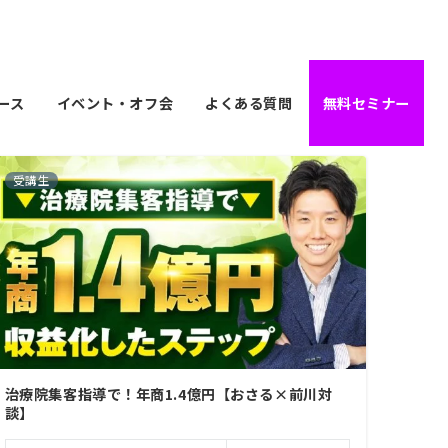
ース
イベント・オフ会
よくある質問
無料セミナー
受講生
治療院集客指導で！年商1.4億円【おさる×前川対
談】