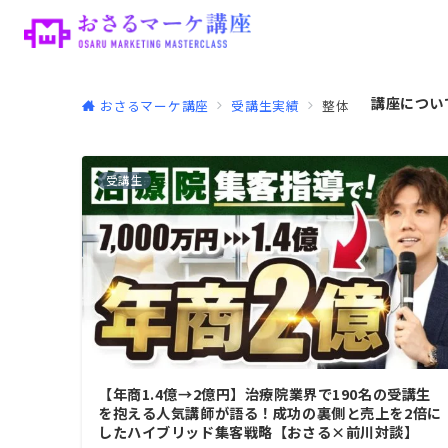
講座につい
おさるマーケ講座
受講生実績
整体
受講生
【年商1.4億→2億円】治療院業界で190名の受講生
を抱える人気講師が語る！成功の裏側と売上を2倍に
したハイブリッド集客戦略【おさる×前川対談】