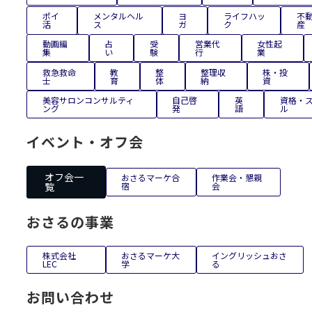
ポイ
メンタルヘル
ヨ
ライフハッ
不
活
ス
ガ
ク
産
動画編
占
受
営業代
女性起
集
い
験
行
業
救急救命
教
整
整理収
株・投
士
育
体
納
資
美容サロンコンサルティ
自己啓
英
資格・
ング
発
語
ル
イベント・オフ会
オフ会一
おさるマーケ合
作業会・懇親
覧
宿
会
おさるの事業
株式会社
おさるマーケ大
イングリッシュおさ
LEC
学
る
お問い合わせ