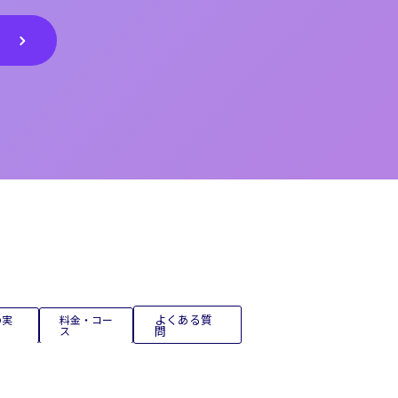
よくある質
の実
料金・コー
ス
問