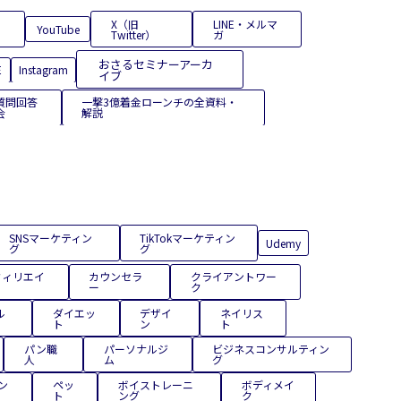
X（旧
LINE・メルマ
YouTube
Twitter）
ガ
おさるセミナーアーカ
E
Instagram
イブ
質問回答
一撃3億着金ローンチの全資料・
会
解説
SNSマーケティン
TikTokマーケティン
Udemy
グ
グ
フィリエイ
カウンセラ
クライアントワー
ー
ク
ル
ダイエッ
デザイ
ネイリス
ト
ン
ト
パン職
パーソナルジ
ビジネスコンサルティン
人
ム
グ
ン
ペッ
ボイストレーニ
ボディメイ
ト
ング
ク