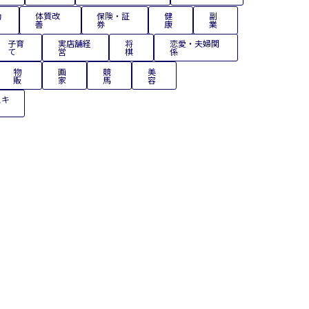
動
体質改
保険・証
健
副
善
券
康
業
子育
実店舗経
将
恋愛・夫婦関
て
営
棋
係
物
画
競
美
販
家
馬
容
スキ