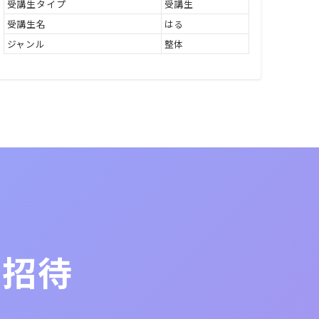
受講生タイプ
受講生
受講生名
はる
ジャンル
整体
ご招待