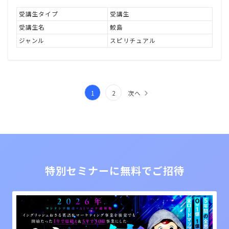
受講生タイプ
受講生
受講生名
鮫島
ジャンル
スピリチュアル
投
1
2
次へ
稿
の
ペ
ー
特別セミナーに無料でご招待
ジ
送
り