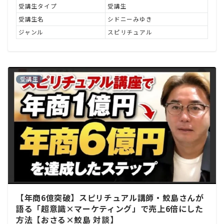
受講生タイプ
受講生
受講生名
シドニーみゆき
ジャンル
スピリチュアル
受講生
【年商6億突破】スピリチュアル講師・鮫島さんが
語る「超意識×マーケティング」で売上6倍にした
方法【おさる×鮫島 対談】