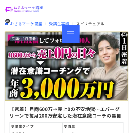
おさるマーケ講座
受講生実績
スピリチュアル
受講生1日密着
【密着】月商600万→売上0の不安地獄…エバーグ
リーンで毎月200万安定した潜在意識コーチの裏側
受講生タイプ
受講生