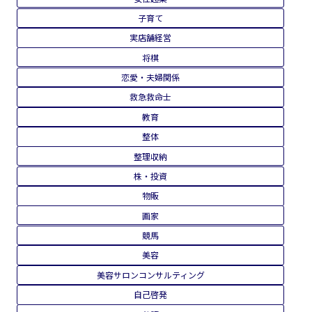
子育て
実店舗経営
将棋
恋愛・夫婦関係
救急救命士
教育
整体
整理収納
株・投資
物販
画家
競馬
美容
美容サロンコンサルティング
自己啓発