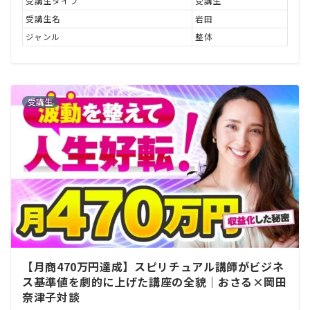
受講生タイプ
受講生
受講生名
岩田
ジャンル
整体
受講生
【月商470万円達成】スピリチュアル講師がビジネ
ス基準値を劇的に上げた講座の全貌｜おさる×岡田
奈津子対談