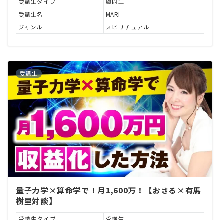
受講生タイプ
顧問生
受講生名
MARI
ジャンル
スピリチュアル
受講生
量子力学×算命学で！月1,600万！【おさる×有馬
樹里対談】
受講生タイプ
受講生