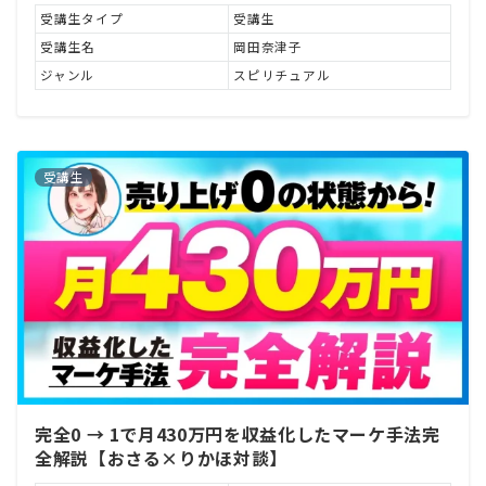
受講生タイプ
受講生
受講生名
岡田奈津子
ジャンル
スピリチュアル
受講生
完全0 → 1で月430万円を収益化したマーケ手法完
全解説【おさる×りかほ対談】