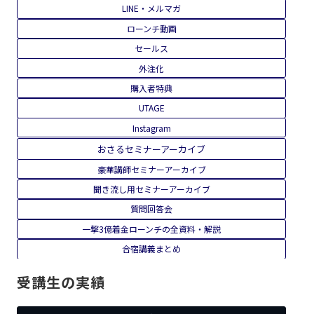
LINE・メルマガ
ローンチ動画
セールス
外注化
購入者特典
UTAGE
Instagram
おさるセミナーアーカイブ
豪華講師セミナーアーカイブ
聞き流し用セミナーアーカイブ
質問回答会
一撃3億着金ローンチの全資料・解説
合宿講義まとめ
受講生の実績