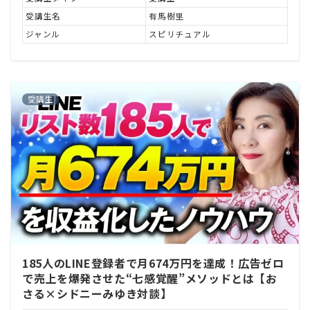
受講生名
有馬樹里
ジャンル
スピリチュアル
受講生
185人のLINE登録者で月674万円を達成！広告ゼロ
で売上を爆発させた“七感覚醒”メソッドとは【お
さる×シドニーみゆき対談】