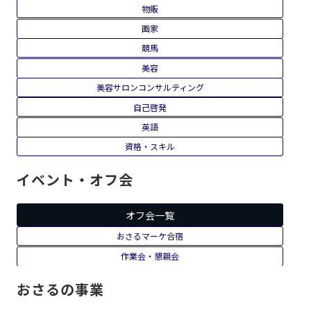
将棋
恋愛・夫婦関係
救急救命士
教育
整体
整理収納
株・投資
物販
画家
競馬
美容
美容サロンコンサルティング
自己啓発
英語
資格・スキル