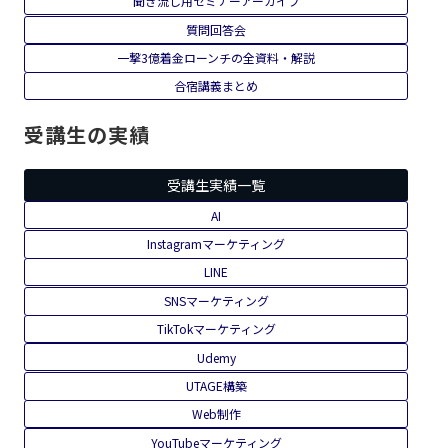
セールス
外注化
購入者特典
UTAGE
Instagram
おさるセミナーアーカイブ
豪華講師セミナーアーカイブ
聞き流し用セミナーアーカイブ
質問回答会
一撃3億着金ローンチの全資料・解説
合宿講義まとめ
受講生の実績
受講生実績一覧
AI