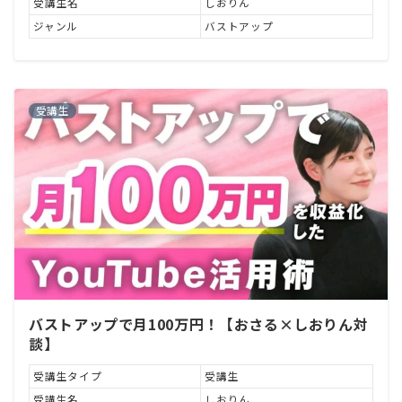
受講生名
しおりん
ジャンル
バストアップ
受講生
バストアップで月100万円！【おさる×しおりん対
談】
受講生タイプ
受講生
受講生名
しおりん