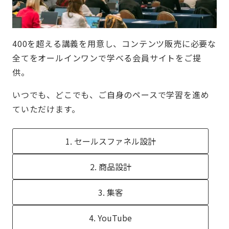
400を​超える​講義を​用意し、​コンテンツ販売に​必要な​
全てを​オールインワンで​学べる​会員サイトを​ご提
供。​
いつでも、​どこでも、​ご自身の​ペースで​学習を​進め
て​いただけます。​
1. セールスファネル設計
2. 商品設計
3. 集客
4. YouTube