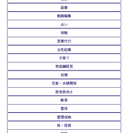
副業
動画編集
占い
受験
営業代行
女性起業
子育て
実店舗経営
将棋
恋愛・夫婦関係
救急救命士
教育
整体
整理収納
株・投資