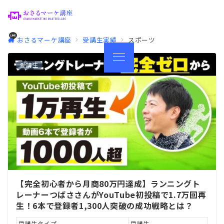
おさるマーケ講座
受講生実績
スポーツ
受講生
【完全初心者から月商80万円達成】ランニングト
レーナーつばささんがYouTube初投稿で1.7万回再
生！6本で登録者1,300人突破の成功戦略とは？
受講生タイプ
受講生