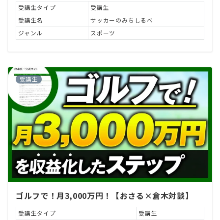
受講生タイプ
受講生
受講生名
サッカーのみちしるべ
ジャンル
スポーツ
受講生
ゴルフで！月3,000万円！【おさる×倉木対談】
受講生タイプ
受講生